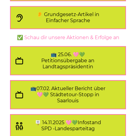
👂 Grundgesetz-Artikel in
Einfacher Sprache
✅ Schau dir unsere Aktionen & Erfolge an
📺 25.06. 🩷💚
Petitionsübergabe an
Landtagspräsidentin
📺07.02. Aktueller Bericht über
🩷💚 Städtetour-Stopp in
Saarlouis
🪧 14.11.2025 🩷💚Infostand
SPD -Landesparteitag